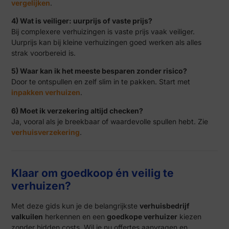
vergelijken
.
4) Wat is veiliger: uurprijs of vaste prijs?
Bij complexere verhuizingen is vaste prijs vaak veiliger.
Uurprijs kan bij kleine verhuizingen goed werken als alles
strak voorbereid is.
5) Waar kan ik het meeste besparen zonder risico?
Door te ontspullen en zelf slim in te pakken. Start met
inpakken verhuizen
.
6) Moet ik verzekering altijd checken?
Ja, vooral als je breekbaar of waardevolle spullen hebt. Zie
verhuisverzekering
.
Klaar om goedkoop én veilig te
verhuizen?
Met deze gids kun je de belangrijkste
verhuisbedrijf
valkuilen
herkennen en een
goedkope verhuizer
kiezen
zonder hidden costs. Wil je nu offertes aanvragen en