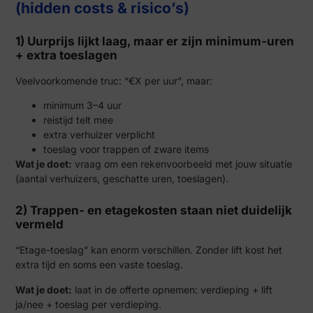
(hidden costs & risico’s)
1) Uurprijs lijkt laag, maar er zijn minimum-uren
+ extra toeslagen
Veelvoorkomende truc: “€X per uur”, maar:
minimum 3–4 uur
reistijd telt mee
extra verhuizer verplicht
toeslag voor trappen of zware items
Wat je doet:
vraag om een rekenvoorbeeld met jouw situatie
(aantal verhuizers, geschatte uren, toeslagen).
2) Trappen- en etagekosten staan niet duidelijk
vermeld
“Etage-toeslag” kan enorm verschillen. Zonder lift kost het
extra tijd en soms een vaste toeslag.
Wat je doet:
laat in de offerte opnemen: verdieping + lift
ja/nee + toeslag per verdieping.