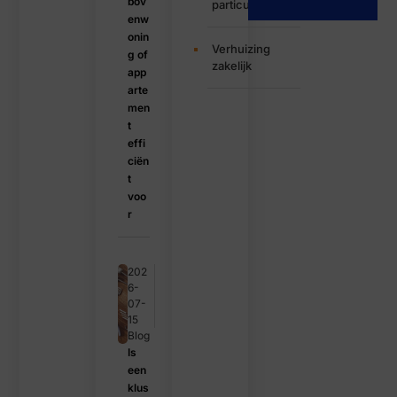
bov
particulier
enw
onin
Verhuizing
g of
zakelijk
app
arte
men
t
effi
ciën
t
voo
r
202
6-
07-
15
Blog
Is
een
klus