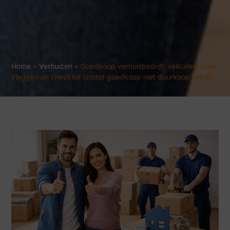
Home
•
Verhuizen
•
Goedkoop verhuisbedrijf: valkuilen, rode
vlaggen en checklist (zodat goedkoop niet duurkoop wordt)