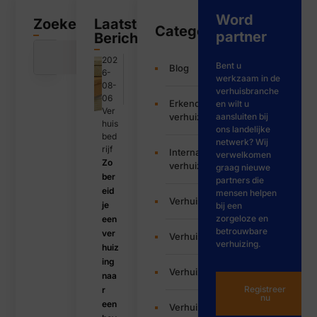
Word
Zoeken
Laatste
Categorieën
partner
Bericht
202
Bent u
Blog
6-
werkzaam in de
08-
verhuisbranche
06
Erkende
en wilt u
Ver
verhuizers
aansluiten bij
huis
ons landelijke
bed
netwerk? Wij
rijf
Internationale
verwelkomen
Zo
verhuizing
graag nieuwe
ber
partners die
eid
mensen helpen
Verhuisbedrijf
je
bij een
zorgeloze en
een
betrouwbare
ver
Verhuisservice
verhuizing.
huiz
ing
Verhuizen
naa
Registreer
r
nu
een
Verhuizing