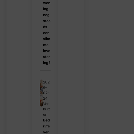
won
ing
nog
stee
ds
een
slim
me
inve
ster
ing?
202
6-
02-
24
Ver
huiz
en
Bed
rijfs
ver