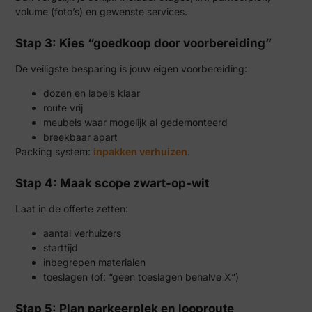
volume (foto’s) en gewenste services.
Stap 3: Kies “goedkoop door voorbereiding”
De veiligste besparing is jouw eigen voorbereiding:
dozen en labels klaar
route vrij
meubels waar mogelijk al gedemonteerd
breekbaar apart
Packing system:
inpakken verhuizen
.
Stap 4: Maak scope zwart-op-wit
Laat in de offerte zetten:
aantal verhuizers
starttijd
inbegrepen materialen
toeslagen (of: “geen toeslagen behalve X”)
Stap 5: Plan parkeerplek en looproute