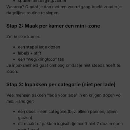
spullen uit berging/zolder
Waarom? Omdat je dan meteen vooruitgang boekt zonder je
dagelijkse routine te slopen.
Stap 2: Maak per kamer een mini-zone
Zet in elke kamer:
een stapel lege dozen
labels + stift
een “weg/kringloop” tas
Je inpaksnelheid gaat omhoog omdat je niet steeds hoeft te
lopen.
Stap 3: Inpakken per categorie (niet per lade)
Veel mensen pakken “lade voor lade” in en krijgen dozen vol
mix. Handiger:
één doos = één categorie (bijv. alleen pannen, alleen
glazen)
dit maakt uitpakken logisch (je hoeft niet 7 dozen open
voor 1 pan)