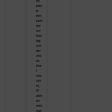
zo
plan
je
een
kant
oor
ver
huiz
ing
zon
der
cha
os
(me
t
che
ckli
st,
IT-
plan
en
mini
mal