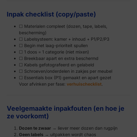
Inpak checklist (copy/paste)
☐ Materialen compleet (dozen, tape, labels,
bescherming)
☐ Labelsysteem: kamer + inhoud + P1/P2/P3
☐ Begin met laag-prioriteit spullen
☐ 1 doos = 1 categorie (niet mixen)
☐ Breekbaar apart en extra beschermd
☐ Kabels gefotografeerd en gelabeld
☐ Schroeven/onderdelen in zakjes per meubel
☐ Essentials box (P1) gemaakt en apart gezet
Voor afvinken per fase:
verhuischecklist
.
Veelgemaakte inpakfouten (en hoe je
ze voorkomt)
Dozen te zwaar
→ liever meer dozen dan rugpijn
Geen labels
→ uitpakken wordt chaos