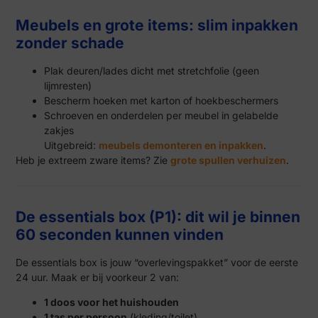
Meubels en grote items: slim inpakken
zonder schade
Plak deuren/lades dicht met stretchfolie (geen
lijmresten)
Bescherm hoeken met karton of hoekbeschermers
Schroeven en onderdelen per meubel in gelabelde
zakjes
Uitgebreid:
meubels demonteren en inpakken
.
Heb je extreem zware items? Zie
grote spullen verhuizen
.
De essentials box (P1): dit wil je binnen
60 seconden kunnen vinden
De essentials box is jouw “overlevingspakket” voor de eerste
24 uur. Maak er bij voorkeur 2 van:
1 doos voor het huishouden
1 tas per persoon
(kleding/toilet)