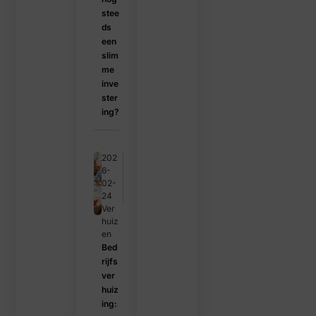
stee
ds
een
slim
me
inve
ster
ing?
202
6-
02-
24
Ver
huiz
en
Bed
rijfs
ver
huiz
ing: