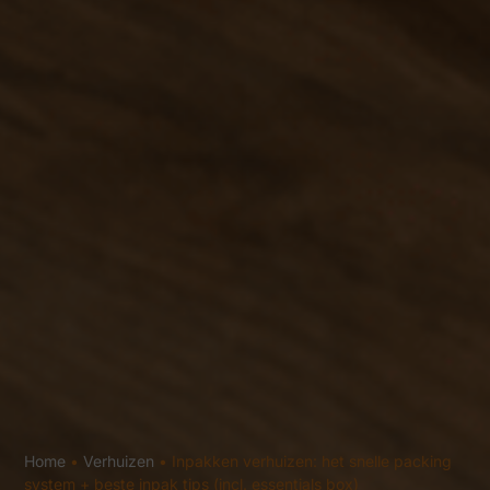
Home
•
Verhuizen
•
Inpakken verhuizen: het snelle packing
system + beste inpak tips (incl. essentials box)