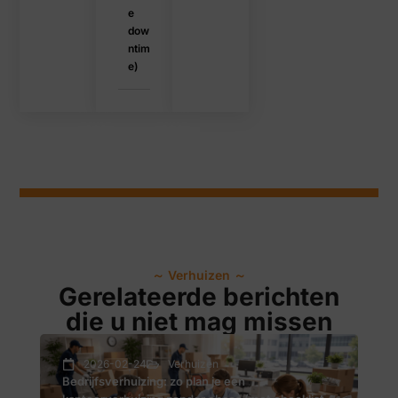
e
dow
ntim
e)
～
Verhuizen
～
Gerelateerde berichten
die u niet mag missen
2026-02-24
Verhuizen
Bedrijfsverhuizing: zo plan je een
Sp