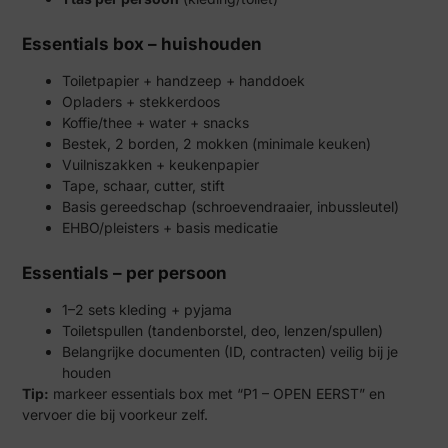
Essentials box – huishouden
Toiletpapier + handzeep + handdoek
Opladers + stekkerdoos
Koffie/thee + water + snacks
Bestek, 2 borden, 2 mokken (minimale keuken)
Vuilniszakken + keukenpapier
Tape, schaar, cutter, stift
Basis gereedschap (schroevendraaier, inbussleutel)
EHBO/pleisters + basis medicatie
Essentials – per persoon
1–2 sets kleding + pyjama
Toiletspullen (tandenborstel, deo, lenzen/spullen)
Belangrijke documenten (ID, contracten) veilig bij je
houden
Tip:
markeer essentials box met “P1 – OPEN EERST” en
vervoer die bij voorkeur zelf.