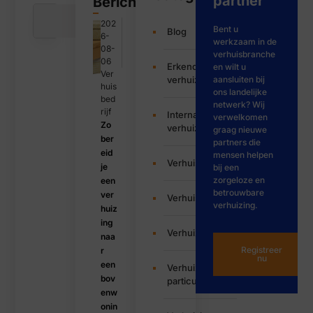
partner
Bericht
202
Bent u
Blog
6-
werkzaam in de
08-
verhuisbranche
06
Erkende
en wilt u
Ver
verhuizers
aansluiten bij
huis
ons landelijke
bed
netwerk? Wij
rijf
Internationale
verwelkomen
Zo
verhuizing
graag nieuwe
ber
partners die
eid
mensen helpen
Verhuisbedrijf
je
bij een
zorgeloze en
een
betrouwbare
ver
Verhuisservice
verhuizing.
huiz
ing
Verhuizen
naa
Registreer
r
nu
een
Verhuizing
bov
particulier
enw
onin