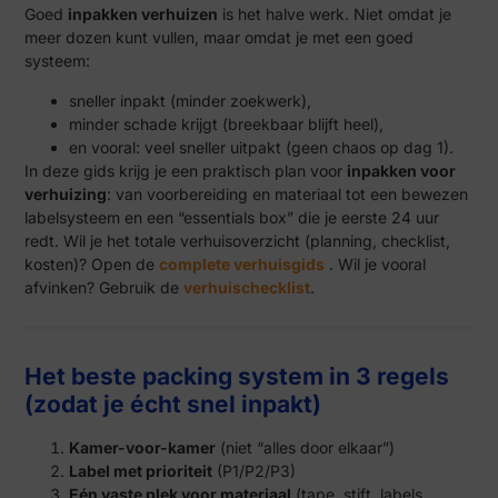
Goed
inpakken verhuizen
is het halve werk. Niet omdat je
meer dozen kunt vullen, maar omdat je met een goed
systeem:
sneller inpakt (minder zoekwerk),
minder schade krijgt (breekbaar blijft heel),
en vooral: veel sneller uitpakt (geen chaos op dag 1).
In deze gids krijg je een praktisch plan voor
inpakken voor
verhuizing
: van voorbereiding en materiaal tot een bewezen
labelsysteem en een “essentials box” die je eerste 24 uur
redt. Wil je het totale verhuisoverzicht (planning, checklist,
kosten)? Open de
complete verhuisgids
. Wil je vooral
afvinken? Gebruik de
verhuischecklist
.
Het beste packing system in 3 regels
(zodat je écht snel inpakt)
Kamer-voor-kamer
(niet “alles door elkaar”)
Label met prioriteit
(P1/P2/P3)
Eén vaste plek voor materiaal
(tape, stift, labels,