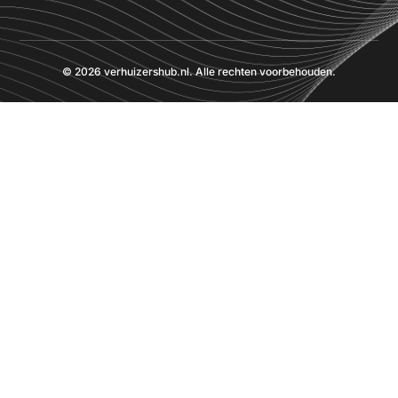
© 2026 verhuizershub.nl. Alle rechten voorbehouden.