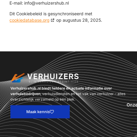
E-mail:
info@
verhuizershub.nl
Dit Cookiebeleid is gesynchroniseerd met
cookiedatabase.org
op augustus 28, 2025.
Verhuizershub.nl biedt heldere en actuele informatie over
verhuisbedrijven
, verhuisdiensten en het vak van verhuizer – alles
overzichtelijk verzameld op één plek.
Onze
Maak kennis