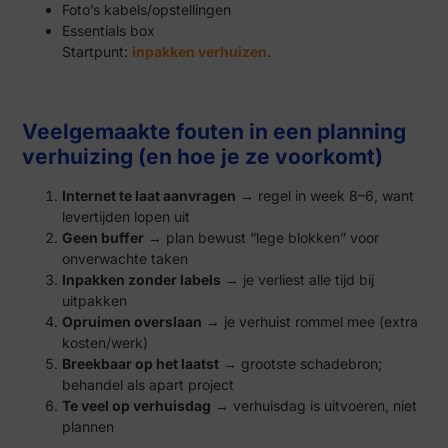
Foto’s kabels/opstellingen
Essentials box
Startpunt:
inpakken verhuizen
.
Veelgemaakte fouten in een planning
verhuizing (en hoe je ze voorkomt)
Internet te laat aanvragen
→ regel in week 8–6, want
levertijden lopen uit
Geen buffer
→ plan bewust “lege blokken” voor
onverwachte taken
Inpakken zonder labels
→ je verliest alle tijd bij
uitpakken
Opruimen overslaan
→ je verhuist rommel mee (extra
kosten/werk)
Breekbaar op het laatst
→ grootste schadebron;
behandel als apart project
Te veel op verhuisdag
→ verhuisdag is uitvoeren, niet
plannen