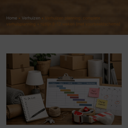
Home
•
Verhuizen
•
Verhuizen planning: complete
verhuisplanning + tijdlijn 8–12 weken (met voorbeeldschema)