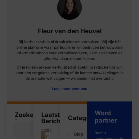
Fleur van den Heuvel
Bij Verhuizershub.nl draait alles om verhuizen. Wij zijn hét
online platform waar particulieren en bedrijven betrouwbare
informatie vinden over verhuisbedrijven, verhuisdiensten en
alles wat daarbij komt kijken.
Of je nu een erkend verhuisbedrijf zoekt, praktische tips wilt
voor een zorgeloze verhuizing of de laatste ontwikkelingen in
de branche wilt volgen — wij bieden het overzicht.
Lees meer over ons
Word
Zoeken
Laatste
Categorieën
partner
Bericht
202
Bent u
Blog
6-
werkzaam in de