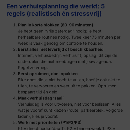
Een verhuisplanning die werkt: 5
regels (realistisch én stressvrij)
Plan in korte blokken (60–90 minuten)
Je hebt geen “vrije zaterdag” nodig; je hebt
herhaalbare routines nodig. Twee keer 75 minuten per
week is vaak genoeg om controle te houden.
Eerst alles met levertijd of beschikbaarheid
Internet, verhuisbedrijf, verhuislift, opslag: dit zijn de
onderdelen die niet meebuigen met jouw agenda.
Regel ze vroeg.
Eerst opruimen, dan inpakken
Elke doos die je niet hoeft te vullen, hoef je ook niet te
tillen, te vervoeren en weer uit te pakken. Opruimen
bespaart tijd én geld.
Maak verhuisdag ‘saai’
Verhuisdag is voor uitvoeren, niet voor beslissen. Alles
wat je vooraf kunt kiezen (route, parkeerplek, volgorde
laden), kies je vooraf.
Werk met prioriteiten (P1/P2/P3)
P1 = direct nodig (dag 1), P2 = binnen week 1, P3 =