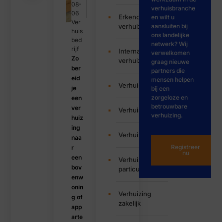
08-
verhuisbranche
06
Erkende
en wilt u
Ver
verhuizers
aansluiten bij
huis
ons landelijke
bed
netwerk? Wij
rijf
Internationale
verwelkomen
Zo
verhuizing
graag nieuwe
ber
partners die
eid
mensen helpen
Verhuisbedrijf
je
bij een
zorgeloze en
een
betrouwbare
ver
Verhuisservice
verhuizing.
huiz
ing
Verhuizen
naa
Registreer
r
nu
een
Verhuizing
bov
particulier
enw
onin
Verhuizing
g of
zakelijk
app
arte