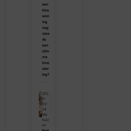
een
klus
won
ing
nog
stee
ds
een
slim
me
inve
ster
ing?
202
6-
02-
24
Ver
huiz
en
Bed