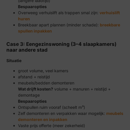
(langere laadtijd)
Bespaaropties
Overweeg verhuislift als trappen smal zijn:
verhuislift
huren
Breekbaar apart plannen (minder schade):
breekbare
spullen inpakken
Case 3: Eengezinswoning (3–4 slaapkamers)
naar andere stad
Situatie
groot volume, veel kamers
afstand + reistijd
meubels/bedden demonteren
Wat drijft kosten?
volume + manuren + reistijd +
demontage
Bespaaropties
Ontspullen ruim vooraf (scheelt m³)
Zelf demonteren en verpakken waar mogelijk:
meubels
demonteren en inpakken
Vaste prijs offerte (meer zekerheid)