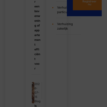
Registreer
r
nu
een
Verhuizing
bov
particulier
enw
onin
Verhuizing
g of
zakelijk
app
arte
men
t
effi
ciën
t
voo
r
202
6-
07-
15
Blog
Is