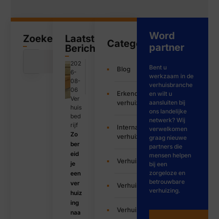
Word
Zoeken
Laatste
Categorieën
partner
Bericht
202
Bent u
Blog
6-
werkzaam in de
08-
verhuisbranche
06
Erkende
en wilt u
Ver
verhuizers
aansluiten bij
huis
ons landelijke
bed
netwerk? Wij
rijf
Internationale
verwelkomen
Zo
verhuizing
graag nieuwe
ber
partners die
eid
mensen helpen
Verhuisbedrijf
je
bij een
zorgeloze en
een
betrouwbare
ver
Verhuisservice
verhuizing.
huiz
ing
Verhuizen
naa