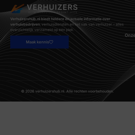
Verhuizershub.nl biedt heldere en actuele informatie over
verhuisbedrijven
, verhuisdiensten en het vak van verhuizer – alles
overzichtelijk verzameld op één plek.
Onze
Maak kennis
© 2026 verhuizershub.nl. Alle rechten voorbehouden.