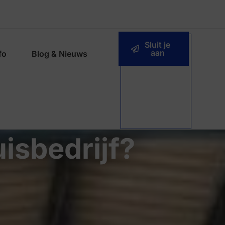
Sluit je
aan
fo
Blog & Nieuws
uisbedrijf?