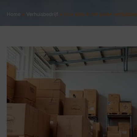
Home
•
Verhuisbedrijf
•
Hoe kies ik het juiste verhuisbed