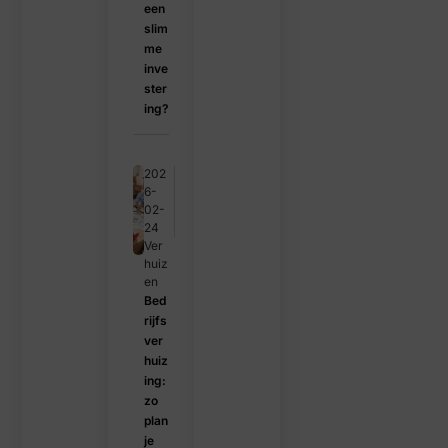
een
slim
me
inve
ster
ing?
202
6-
02-
24
Ver
huiz
en
Bed
rijfs
ver
huiz
ing:
zo
plan
je