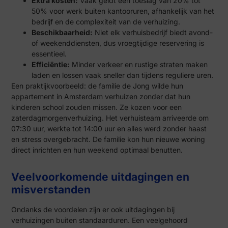
Extra kosten:
Vaak geldt een toeslag van 20% tot
50% voor werk buiten kantooruren, afhankelijk van het
bedrijf en de complexiteit van de verhuizing.
Beschikbaarheid:
Niet elk verhuisbedrijf biedt avond-
of weekenddiensten, dus vroegtijdige reservering is
essentieel.
Efficiëntie:
Minder verkeer en rustige straten maken
laden en lossen vaak sneller dan tijdens reguliere uren.
Een praktijkvoorbeeld: de familie de Jong wilde hun
appartement in Amsterdam verhuizen zonder dat hun
kinderen school zouden missen. Ze kozen voor een
zaterdagmorgenverhuizing. Het verhuisteam arriveerde om
07:30 uur, werkte tot 14:00 uur en alles werd zonder haast
en stress overgebracht. De familie kon hun nieuwe woning
direct inrichten en hun weekend optimaal benutten.
Veelvoorkomende uitdagingen en
misverstanden
Ondanks de voordelen zijn er ook uitdagingen bij
verhuizingen buiten standaarduren. Een veelgehoord