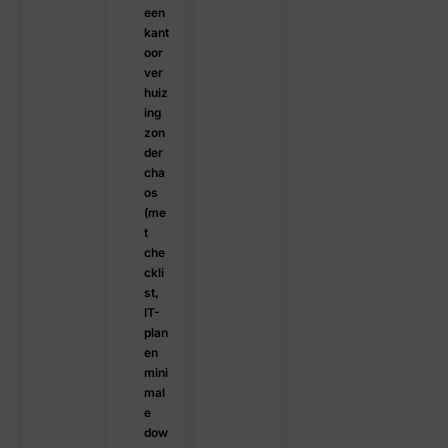
een
kant
oor
ver
huiz
ing
zon
der
cha
os
(me
t
che
ckli
st,
IT-
plan
en
mini
mal
e
dow