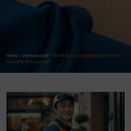
Home
•
Verhuisbedrijf
•
Werkt een verhuisbedrijf ook in het
weekend of ’s avonds?