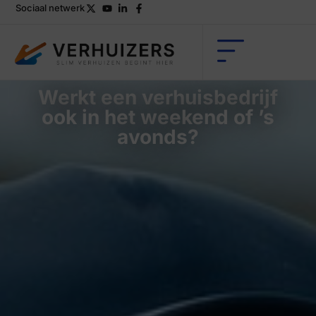
Sociaal netwerk
Werkt een verhuisbedrijf
ook in het weekend of ’s
avonds?