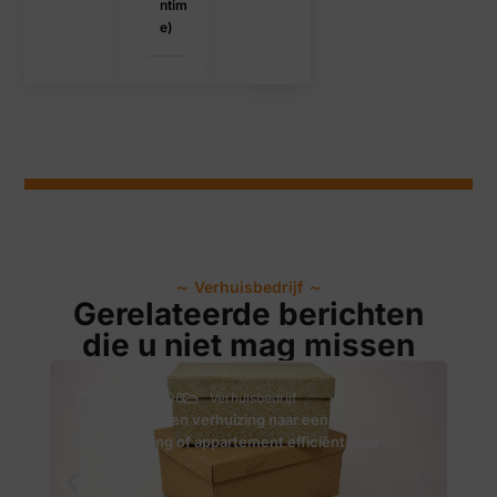
ntim
e)
～
Verhuisbedrijf
～
Gerelateerde berichten
die u niet mag missen
2026-08-06
Verhuisbedrijf
Zo bereid je een verhuizing naar een
Ver
bovenwoning of appartement efficiënt voor
pro