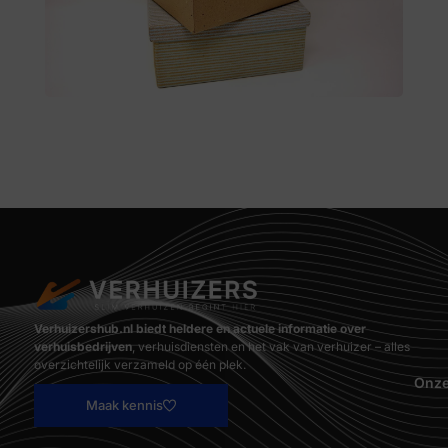
Verhuizershub.nl biedt heldere en actuele informatie over
verhuisbedrijven
, verhuisdiensten en het vak van verhuizer – alles
overzichtelijk verzameld op één plek.
Onze
Maak kennis