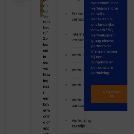
6-
werkzaam in de
08-
verhuisbranche
06
Erkende
en wilt u
Ver
verhuizers
aansluiten bij
huis
ons landelijke
bed
netwerk? Wij
rijf
Internationale
verwelkomen
Zo
verhuizing
graag nieuwe
ber
partners die
eid
mensen helpen
Verhuisbedrijf
je
bij een
zorgeloze en
een
betrouwbare
ver
Verhuisservice
verhuizing.
huiz
ing
Verhuizen
naa
Registreer
r
nu
een
Verhuizing
bov
particulier
enw
onin
Verhuizing
g of
zakelijk
app