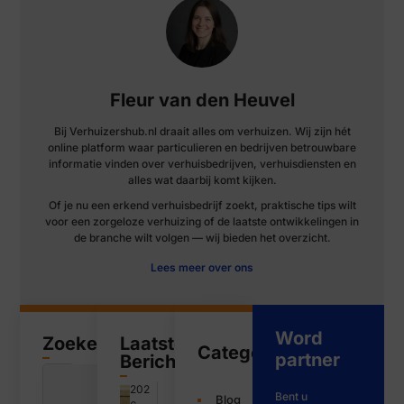
Fleur van den Heuvel
Bij Verhuizershub.nl draait alles om verhuizen. Wij zijn hét
online platform waar particulieren en bedrijven betrouwbare
informatie vinden over verhuisbedrijven, verhuisdiensten en
alles wat daarbij komt kijken.
Of je nu een erkend verhuisbedrijf zoekt, praktische tips wilt
voor een zorgeloze verhuizing of de laatste ontwikkelingen in
de branche wilt volgen — wij bieden het overzicht.
Lees meer over ons
Word
Zoeken
Laatste
Categorieën
partner
Bericht
202
Bent u
Blog