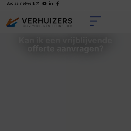
Sociaal netwerk
Kan ik een vrijblijvende
offerte aanvragen?