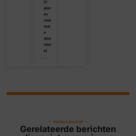
IT-
plan
en
mini
mal
e
dow
ntim
e)
～
Verhuisbedrijf
～
Gerelateerde berichten