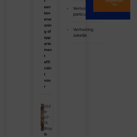
Registreer
r
nu
een
Verhuizing
bov
particulier
enw
onin
Verhuizing
g of
zakelijk
app
arte
men
t
effi
ciën
t
voo
r
202
6-
07-
15
Blog
Is