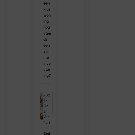
een
klus
won
ing
nog
stee
ds
een
slim
me
inve
ster
ing?
202
6-
02-
24
Ver
huiz
en
Bed