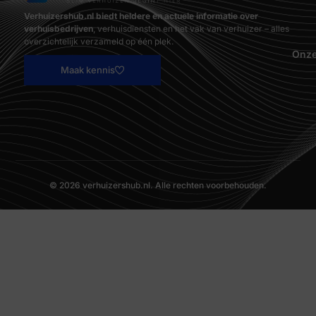
Verhuizershub.nl biedt heldere en actuele informatie over
verhuisbedrijven
, verhuisdiensten en het vak van verhuizer – alles
overzichtelijk verzameld op één plek.
Onze
Maak kennis
© 2026 verhuizershub.nl. Alle rechten voorbehouden.