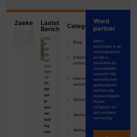
Word
Zoeken
Laatste
Categorieën
partner
Bericht
202
Bent u
Blog
6-
werkzaam in de
08-
verhuisbranche
06
Erkende
en wilt u
Ver
verhuizers
aansluiten bij
huis
ons landelijke
bed
netwerk? Wij
rijf
Internationale
verwelkomen
Zo
verhuizing
graag nieuwe
ber
partners die
eid
mensen helpen
Verhuisbedrijf
je
bij een
zorgeloze en
een
betrouwbare
ver
Verhuisservice
verhuizing.
huiz
ing
Verhuizen
naa