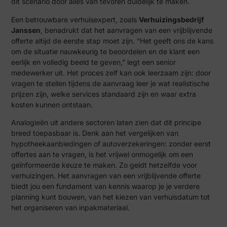
dit scenario door alles van tevoren duidelijk te maken.
Een betrouwbare verhuisexpert, zoals
Verhuizingsbedrijf
Janssen
, benadrukt dat het aanvragen van een vrijblijvende
offerte altijd de eerste stap moet zijn. “Het geeft ons de kans
om de situatie nauwkeurig te beoordelen en de klant een
eerlijk en volledig beeld te geven,” legt een senior
medewerker uit. Het proces zelf kan ook leerzaam zijn: door
vragen te stellen tijdens de aanvraag leer je wat realistische
prijzen zijn, welke services standaard zijn en waar extra
kosten kunnen ontstaan.
Analogieën uit andere sectoren laten zien dat dit principe
breed toepasbaar is. Denk aan het vergelijken van
hypotheekaanbiedingen of autoverzekeringen: zonder eerst
offertes aan te vragen, is het vrijwel onmogelijk om een
geïnformeerde keuze te maken. Zo geldt hetzelfde voor
verhuizingen. Het aanvragen van een vrijblijvende offerte
biedt jou een fundament van kennis waarop je je verdere
planning kunt bouwen, van het kiezen van verhuisdatum tot
het organiseren van inpakmateriaal.