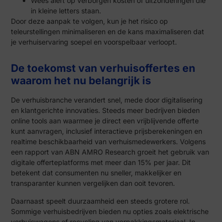
Wees alert op verborgen kosten of uitzonderingen die
in kleine letters staan.
Door deze aanpak te volgen, kun je het risico op
teleurstellingen minimaliseren en de kans maximaliseren dat
je verhuiservaring soepel en voorspelbaar verloopt.
De toekomst van verhuisoffertes en
waarom het nu belangrijk is
De verhuisbranche verandert snel, mede door digitalisering
en klantgerichte innovaties. Steeds meer bedrijven bieden
online tools aan waarmee je direct een vrijblijvende offerte
kunt aanvragen, inclusief interactieve prijsberekeningen en
realtime beschikbaarheid van verhuismedewerkers. Volgens
een rapport van ABN AMRO Research groeit het gebruik van
digitale offerteplatforms met meer dan 15% per jaar. Dit
betekent dat consumenten nu sneller, makkelijker en
transparanter kunnen vergelijken dan ooit tevoren.
Daarnaast speelt duurzaamheid een steeds grotere rol.
Sommige verhuisbedrijven bieden nu opties zoals elektrische
verhuiswagens of recycling van verpakkingsmateriaal. In