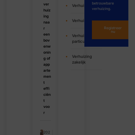
betrouwbare
ver
Verhuisservice
verhuizing.
huiz
ing
Verhuizen
naa
Registreer
r
nu
een
Verhuizing
bov
particulier
enw
onin
Verhuizing
g of
zakelijk
app
arte
men
t
effi
ciën
t
voo
r
202