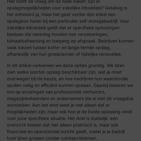
Hier komt de vraag om de hoek kijken: zijn er
opslagmogelijkheden voor zakelijke inboedels? Gelukkig is
het antwoord ja, maar het gaat verder dan enkel een
opslagbox huren bij een particulier self-storagebedrijf. Voor
zakelijke inboedels geldt dat er specifieke oplossingen
bestaan die rekening houden met verzekeringen,
klimaatbeheersing en toegang op afspraak. Bedrijven kunnen
vaak kiezen tussen korte- en lange termijn opslag,
afhankelijk van hun groeiplannen of tijdelijke renovaties.
In dit artikel verkennen we deze opties grondig. We laten
zien welke soorten opslag beschikbaar zijn, wat je moet
overwegen bij de keuze, en hoe bedrijven hun waardevolle
spullen veilig en efficiënt kunnen opslaan. Daarbij baseren we
ons op ervaringen van professionele verhuizers,
magazijnbeheerders en ondernemers die al met dit vraagstuk
worstelden. Aan het eind weet je niet alleen dat er
mogelijkheden zijn, maar ook hoe je de beste oplossing vindt
voor jouw specifieke situatie. Het doel is duidelijk: een
overzicht bieden dat niet alleen praktisch is, maar ook
financieel en operationeel inzicht geeft, zodat je je bedrijf
kunt laten groeien zonder ruimteproblemen.