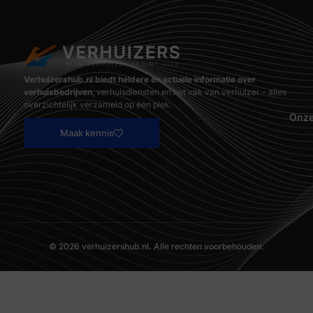
Verhuizershub.nl biedt heldere en actuele informatie over
verhuisbedrijven
, verhuisdiensten en het vak van verhuizer – alles
overzichtelijk verzameld op één plek.
Onze
Maak kennis
© 2026 verhuizershub.nl. Alle rechten voorbehouden.