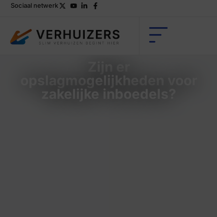
Sociaal netwerk
Zijn er
opslagmogelijkheden voor
zakelijke inboedels?