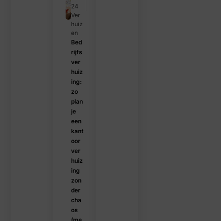
24
Ver
huiz
en
Bed
rijfs
ver
huiz
ing:
zo
plan
je
een
kant
oor
ver
huiz
ing
zon
der
cha
os
(me