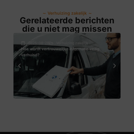
～
Verhuizing zakelijk
～
Gerelateerde berichten
die u niet mag missen
2025-08-28
Verhuizing zakelijk
Hoe wordt vertrouwelijke informatie veilig
Kan
verhuisd?