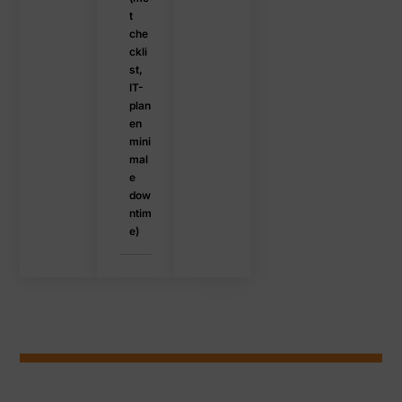
t
che
ckli
st,
IT-
plan
en
mini
mal
e
dow
ntim
e)