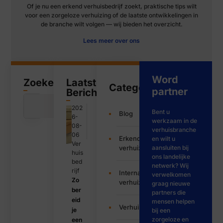
Of je nu een erkend verhuisbedrijf zoekt, praktische tips wilt
voor een zorgeloze verhuizing of de laatste ontwikkelingen in
de branche wilt volgen — wij bieden het overzicht.
Lees meer over ons
Word
Zoeken
Laatste
Categorieën
partner
Bericht
202
Bent u
Blog
6-
werkzaam in de
08-
verhuisbranche
06
Erkende
en wilt u
Ver
verhuizers
aansluiten bij
huis
ons landelijke
bed
netwerk? Wij
rijf
Internationale
verwelkomen
Zo
verhuizing
graag nieuwe
ber
partners die
eid
mensen helpen
Verhuisbedrijf
je
bij een
zorgeloze en
een