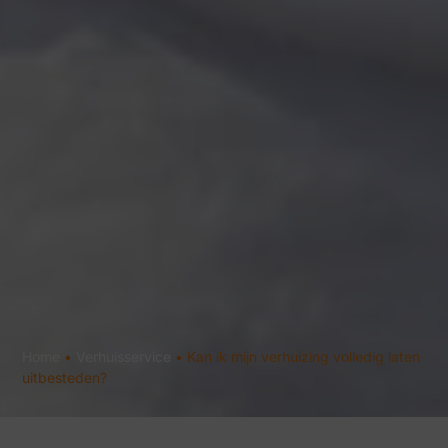
Home
•
Verhuisservice
•
Kan ik mijn verhuizing volledig laten
uitbesteden?