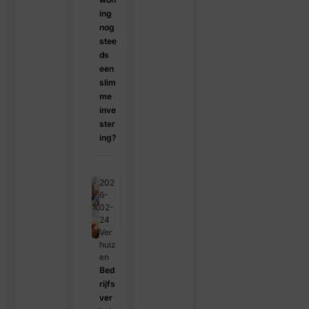
ing
nog
stee
ds
een
slim
me
inve
ster
ing?
202
6-
02-
24
Ver
huiz
en
Bed
rijfs
ver