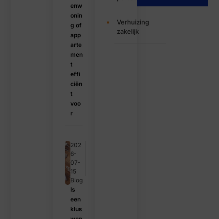
enw
onin
Verhuizing
g of
zakelijk
app
arte
men
t
effi
ciën
t
voo
r
202
6-
07-
15
Blog
Is
een
klus
won