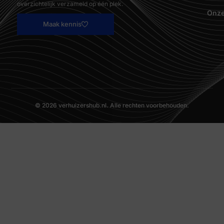
overzichtelijk verzameld op één plek.
Onze
Maak kennis
© 2026 verhuizershub.nl. Alle rechten voorbehouden.