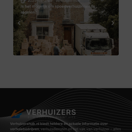
2025-08-28
Verhuisservice
Is het mogelijk om spoedverhuizingen te
Hoe
regelen?
Verhuizershub.nl biedt heldere en actuele informatie over
verhuisbedrijven
, verhuisdiensten en het vak van verhuizer – alles