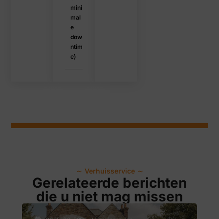
mini
mal
e
dow
ntim
e)
～
Verhuisservice
～
Gerelateerde berichten
die u niet mag missen