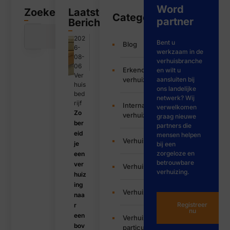
Word
Zoeken
Laatste
Categorieën
partner
Bericht
202
Bent u
Blog
6-
werkzaam in de
08-
verhuisbranche
06
Erkende
en wilt u
Ver
verhuizers
aansluiten bij
huis
ons landelijke
bed
netwerk? Wij
rijf
Internationale
verwelkomen
Zo
verhuizing
graag nieuwe
ber
partners die
eid
mensen helpen
Verhuisbedrijf
je
bij een
zorgeloze en
een
betrouwbare
ver
Verhuisservice
verhuizing.
huiz
ing
Verhuizen
naa
Registreer
r
nu
een
Verhuizing
bov
particulier