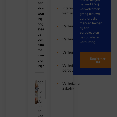
een
netwerk? Wij
Internationale
klus
verwelkomen
verhuizing
won
graag nieuwe
partners die
ing
mensen helpen
nog
Verhuisbedrijf
bij een
stee
zorgeloze en
ds
betrouwbare
Verhuisservice
een
verhuizing.
slim
me
Verhuizen
inve
Registreer
ster
nu
Verhuizing
ing?
particulier
202
Verhuizing
6-
zakelijk
02-
24
Ver
huiz
en
Bed