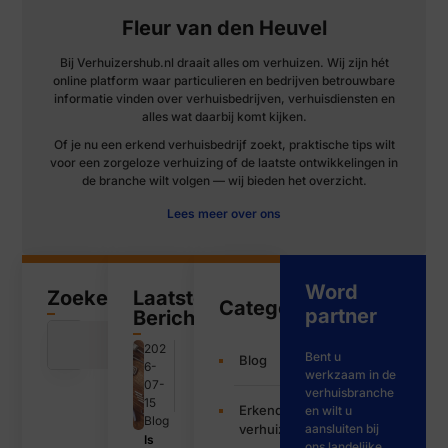
Fleur van den Heuvel
Bij Verhuizershub.nl draait alles om verhuizen. Wij zijn hét
online platform waar particulieren en bedrijven betrouwbare
informatie vinden over verhuisbedrijven, verhuisdiensten en
alles wat daarbij komt kijken.
Of je nu een erkend verhuisbedrijf zoekt, praktische tips wilt
voor een zorgeloze verhuizing of de laatste ontwikkelingen in
de branche wilt volgen — wij bieden het overzicht.
Lees meer over ons
Word
Zoeken
Laatste
Categorieën
partner
Bericht
202
Bent u
Blog
6-
werkzaam in de
07-
verhuisbranche
15
Erkende
en wilt u
Blog
verhuizers
aansluiten bij
Is
ons landelijke