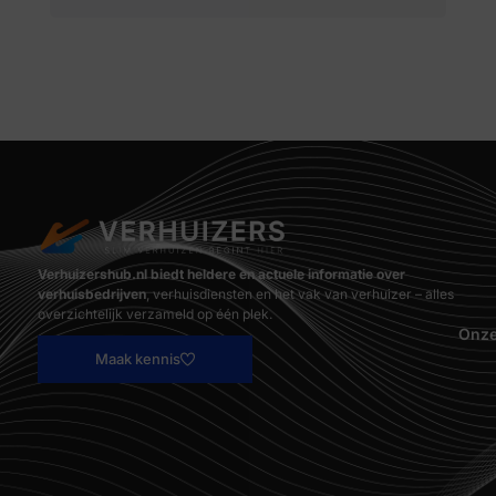
Verhuizershub.nl biedt heldere en actuele informatie over
verhuisbedrijven
, verhuisdiensten en het vak van verhuizer – alles
overzichtelijk verzameld op één plek.
Onze
Maak kennis