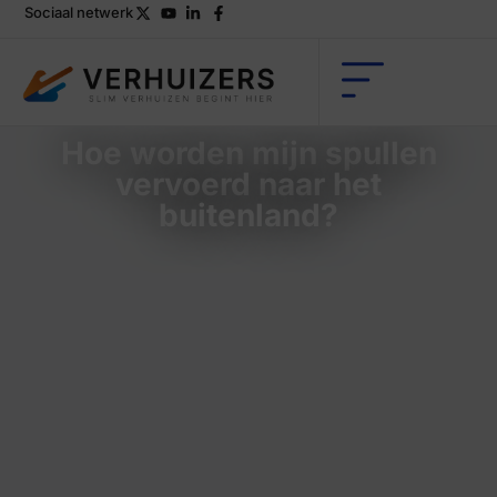
Sociaal netwerk
Hoe worden mijn spullen
vervoerd naar het
buitenland?