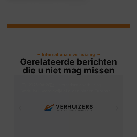
～
Internationale verhuizing
～
Gerelateerde berichten
die u niet mag missen
2025-08-28
Internationale verhuizing
Verhuist u wereldwijd of alleen binnen Europa?
Hel
tr