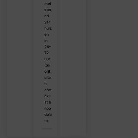
met
spo
ed
ver
huiz
en
in
24–
72
uur
(pri
orit
eite
n,
che
ckli
st &
noo
dpla
n)