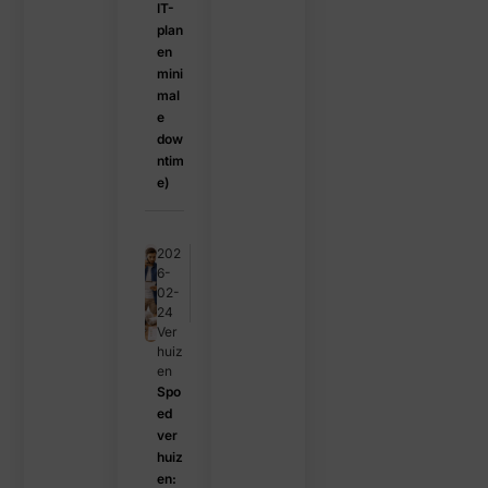
IT-
plan
en
mini
mal
e
dow
ntim
e)
202
6-
02-
24
Ver
huiz
en
Spo
ed
ver
huiz
en: