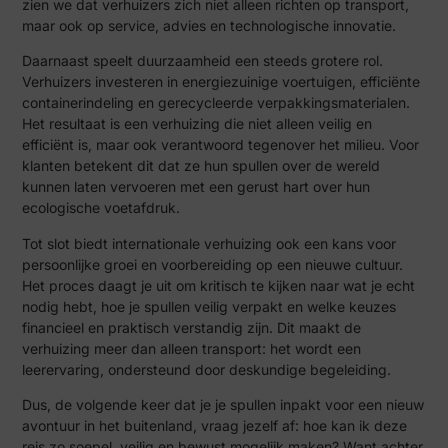
zien we dat verhuizers zich niet alleen richten op transport,
maar ook op service, advies en technologische innovatie.
Daarnaast speelt duurzaamheid een steeds grotere rol.
Verhuizers investeren in energiezuinige voertuigen, efficiënte
containerindeling en gerecycleerde verpakkingsmaterialen.
Het resultaat is een verhuizing die niet alleen veilig en
efficiënt is, maar ook verantwoord tegenover het milieu. Voor
klanten betekent dit dat ze hun spullen over de wereld
kunnen laten vervoeren met een gerust hart over hun
ecologische voetafdruk.
Tot slot biedt internationale verhuizing ook een kans voor
persoonlijke groei en voorbereiding op een nieuwe cultuur.
Het proces daagt je uit om kritisch te kijken naar wat je echt
nodig hebt, hoe je spullen veilig verpakt en welke keuzes
financieel en praktisch verstandig zijn. Dit maakt de
verhuizing meer dan alleen transport: het wordt een
leerervaring, ondersteund door deskundige begeleiding.
Dus, de volgende keer dat je je spullen inpakt voor een nieuw
avontuur in het buitenland, vraag jezelf af: hoe kan ik deze
reis zo soepel, veilig en bewust mogelijk maken? Want achter