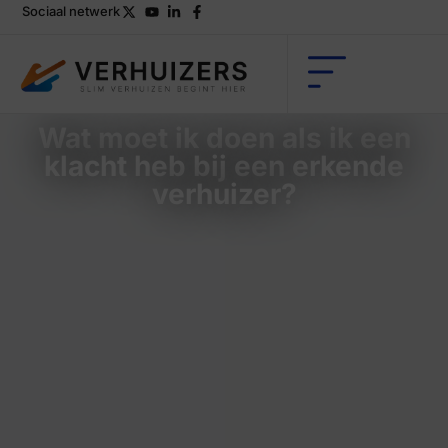
Sociaal netwerk
Wat moet ik doen als ik een
klacht heb bij een erkende
verhuizer?