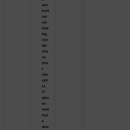
een
kant
oor
ver
huiz
ing
zon
der
cha
os
(me
t
che
ckli
st,
IT-
plan
en
mini
mal
e
dow