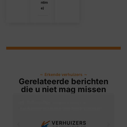
ntim
e)
～
Erkende verhuizers
～
Gerelateerde berichten
die u niet mag missen
2025-08-28
Erkende verhuizers
Kan ik online checken of een bedrijf erkend is?
Hel
ve