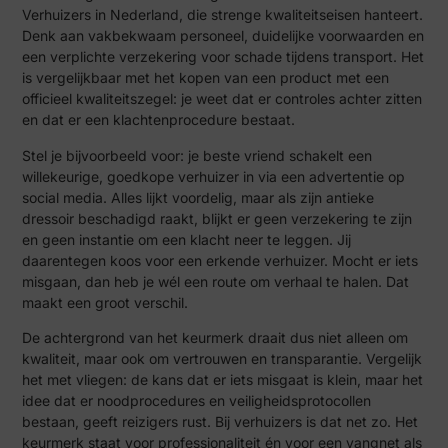
Verhuizers in Nederland, die strenge kwaliteitseisen hanteert.
Denk aan vakbekwaam personeel, duidelijke voorwaarden en
een verplichte verzekering voor schade tijdens transport. Het
is vergelijkbaar met het kopen van een product met een
officieel kwaliteitszegel: je weet dat er controles achter zitten
en dat er een klachtenprocedure bestaat.
Stel je bijvoorbeeld voor: je beste vriend schakelt een
willekeurige, goedkope verhuizer in via een advertentie op
social media. Alles lijkt voordelig, maar als zijn antieke
dressoir beschadigd raakt, blijkt er geen verzekering te zijn
en geen instantie om een klacht neer te leggen. Jij
daarentegen koos voor een erkende verhuizer. Mocht er iets
misgaan, dan heb je wél een route om verhaal te halen. Dat
maakt een groot verschil.
De achtergrond van het keurmerk draait dus niet alleen om
kwaliteit, maar ook om vertrouwen en transparantie. Vergelijk
het met vliegen: de kans dat er iets misgaat is klein, maar het
idee dat er noodprocedures en veiligheidsprotocollen
bestaan, geeft reizigers rust. Bij verhuizers is dat net zo. Het
keurmerk staat voor professionaliteit én voor een vangnet als