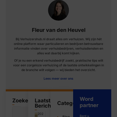
Fleur van den Heuvel
Bij Verhuizershub.nl draait alles om verhuizen. Wij zijn hét
online platform waar particulieren en bedrijven betrouwbare
informatie vinden over verhuisbedrijven, verhuisdiensten en
alles wat daarbij komt kijken.
Of je nu een erkend verhuisbedrijf zoekt, praktische tips wilt
voor een zorgeloze verhuizing of de laatste ontwikkelingen in
de branche wilt volgen — wij bieden het overzicht.
Lees meer over ons
Word
Zoeken
Laatste
Categorieën
partner
Bericht
202
Bent u
Blog