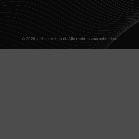
© 2026 verhuizershub.nl. Alle rechten voorbehouden.