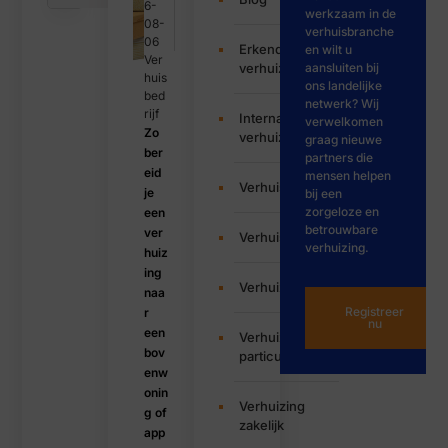
6-
werkzaam in de
08-
verhuisbranche
06
Erkende
en wilt u
Ver
verhuizers
aansluiten bij
huis
ons landelijke
bed
netwerk? Wij
rijf
Internationale
verwelkomen
Zo
verhuizing
graag nieuwe
ber
partners die
eid
mensen helpen
Verhuisbedrijf
je
bij een
zorgeloze en
een
betrouwbare
ver
Verhuisservice
verhuizing.
huiz
ing
Verhuizen
naa
Registreer
r
nu
een
Verhuizing
bov
particulier
enw
onin
Verhuizing
g of
zakelijk
app